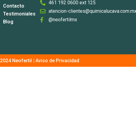
461 192 0600 ext 125
Contacto
atencion-clientes@quimicalucava.com.m
Testimoniales
@neofertilmx
Blog
2024 Neofertil |
Aviso de Privacidad