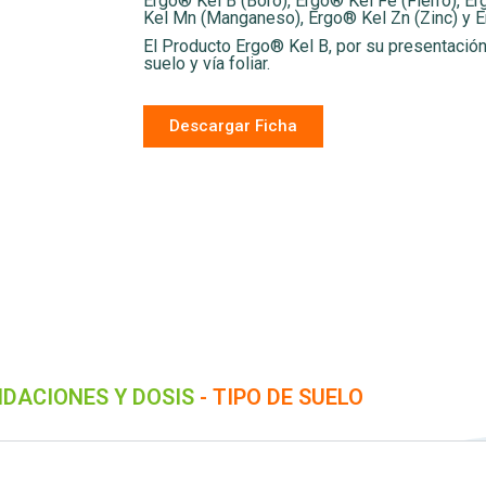
Ergo® Kel B (Boro), Ergo® Kel Fe (Fierro), 
Kel Mn (Manganeso), Ergo® Kel Zn (Zinc) y E
El Producto Ergo® Kel B, por su presentación 
suelo y vía foliar.
Descargar Ficha
DACIONES Y DOSIS
- TIPO DE SUELO