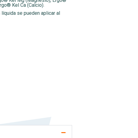
Ergo® Kel Mg (Magnesio), Ergo®
rgo® Kel Ca (Calcio).
líquida se pueden aplicar al