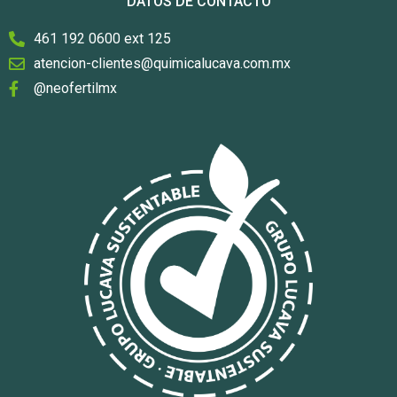
DATOS DE CONTACTO
461 192 0600 ext 125
atencion-clientes@quimicalucava.com.mx
@neofertilmx