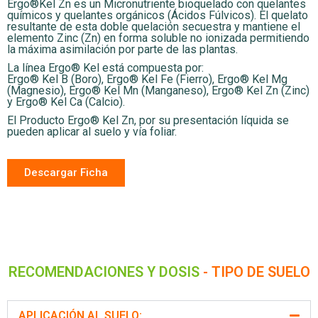
Ergo®Kel Zn es un Micronutriente bioquelado con quelantes
químicos y quelantes orgánicos (Ácidos Fúlvicos). El quelato
resultante de esta doble quelación secuestra y mantiene el
elemento Zinc (Zn) en forma soluble no ionizada permitiendo
la máxima asimilación por parte de las plantas.
La línea Ergo® Kel está compuesta por:
Ergo® Kel B (Boro), Ergo® Kel Fe (Fierro), Ergo® Kel Mg
(Magnesio), Ergo® Kel Mn (Manganeso), Ergo® Kel Zn (Zinc)
y Ergo® Kel Ca (Calcio).
El Producto Ergo® Kel Zn, por su presentación líquida se
pueden aplicar al suelo y vía foliar.
Descargar Ficha
RECOMENDACIONES Y DOSIS
- TIPO DE SUELO
APLICACIÓN AL SUELO: