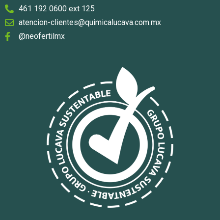
461 192 0600 ext 125
atencion-clientes@quimicalucava.com.mx
@neofertilmx